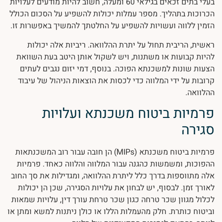
בעלי בתים זכאים בגילאי 60 ומעלה, חשוב להיות מודעים לעלויות
הכרוכות בתהליך. מספר עמלות יכולות להשפיע על הסכום הכולל
הזמין ללווה ועשויות להשפיע על החלטתך להמשיך באפשרות זו.
ראשית, הריבית תחול על יתרת ההלוואה. ריביות אלה יכולות
להיות קבועות או משתנות, ויש לשקול אותן היטב בעת השוואת
הצעות שונות למשכנתא הפוכה. בנוסף, דמי יזום נגבים לעתים
קרובות על ידי המלווה כדי לכסות את הוצאות הניהול של עיבוד
ההלוואה.
פרמיות ביטוח משכנתא ועלויות
סגירה
פרמיות ביטוח משכנתא (MIPs) הן חובה עבור רוב המשכנתאות
ההפוכות, ומשמשות כהגנה עבור המלווה והלווה כאחד. פרמיות
אלה מתווספות בדרך כלל ליתרת ההלוואה, ומגדילות את סך החוב
לאורך זמן. לבסוף, יש לבחון את עלויות הסגירה, שכן הן יכולות
לכלול מגוון שכר טרחה כגון שכר טרחת עורך דין, עלויות שמאות
וביטוח כותרת. חלק מהעמלות הללו או כולן ניתנות למשא ומתן או