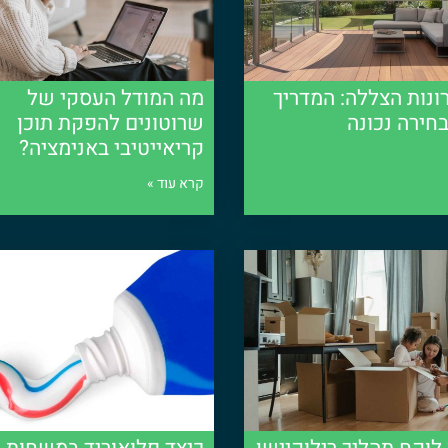
לטות החשובות ביותר שאתה יכול לעשות
ור גיליון נתונים מפורט של הכספים
ימי ותזרים של כסף לבוא עם דוח מקיף
ל שינויים שיועילו לעסק שלך.
ונות הצללה: המדריך
מה המודל העסקי של
חירה נכונה
שרוטונים להפקת תוכן
 ההון שיש לך בעסק שלך. היועץ שלך יוכל
קריאייטיבי באנימציה?
וק העבודה הקשה של היום, חשוב לשמור על
לק מהסחות הדעת הנפוצות ביותר עבור
קרא עוד »
 גם אם אינך מבין כספים, הם יכולים לעזור
בהן תוכל להשתמש כדי להתגבר עליהם. בין
נסי יכול לספק עצות שלא יסולא בפז.
חכם, תוכל לחסוך זמן וכסף אם אתה לא
 הרבה של העבודה מהצלחת שלך ולתת לך