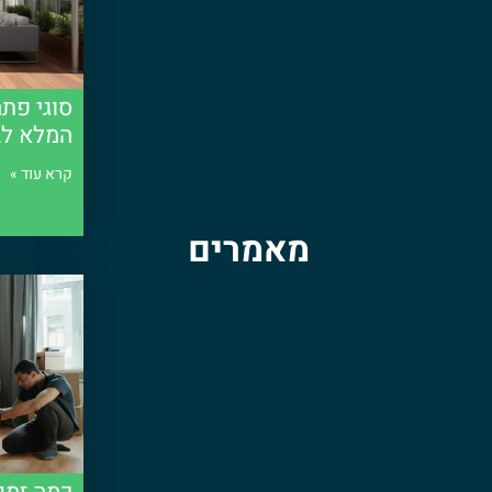
שכירת שירותים של
ייעוץ עסקי
לעסק שלך היא אחת ההח
כבעל עסק. זה יחסוך לך זמן וכסף. הצעד הראשון הוא ליצ
העסקיים שלך. לאחר הפיננסים הם בסדר, היועץ ינתח תזר
של השגרה הפיננסית כולה שלך. לאחר מכן היועץ ימליץ ע
סוגי פתר
המלא לב
יועץ פיננסי יעזור לך גם לקבל החלטות כיצד להשקיע את
גם לעזור לך לקבוע תוכנית ירושה עבור החברה שלך. בש
קרא עוד »
העובדים שלך מאושרים ובריאים. חששות פיננסיים הם ח
העובדים.
מאמרים
יועץ פיננסי יכול להיות מנטור שלא יסולא בפז לעסק שלך.
לך להבין את האתגרים העומדים בפניך ואת האסטרטגיות 
אם אתה סטארט-אפ, עסק קטן או חברה מבוססת, יועץ פינ
לאחר מבט מקצועי על הכספים של העסק שלך הוא רעיון 
צריך להתמודד עם הכל בעצמך. שכירת יועץ פיננסי ייקח
להתמקד במה שאתה עושה הכי טוב: גידול העסק שלך.
היתרונות של ייעוץ פיננסי