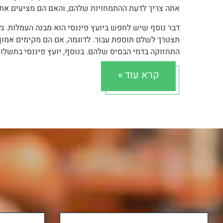
אתה צריך לדעת ההתמחויות שלהם, והאם הם מציעים את 
דבר נוסף שיש לחפש ביועץ פיננסי הוא מבנה העמלות. ג
תצטרך לשלם תוספת עבור. לדוגמה, אם הם מקימים אמון 
התחזוקה בדמי הבסיס שלהם. בנוסף, יועץ פיננסי בתשלום
שאומר שתצטרך לשכור עורך דין.
קרא עוד »
שאלה חשובה נוספת שיש לשאול היא האם הם יועץ פיננס
אינם מקבלים עמלות ממוסדות פיננסיים; הם משולמים ישי
יועצים לא יכול לשים את האינטרסים שלך מעל שלהם. זכ
את כספם, וכדאי לקבל פירוט בכתב של שכר טרחתם.