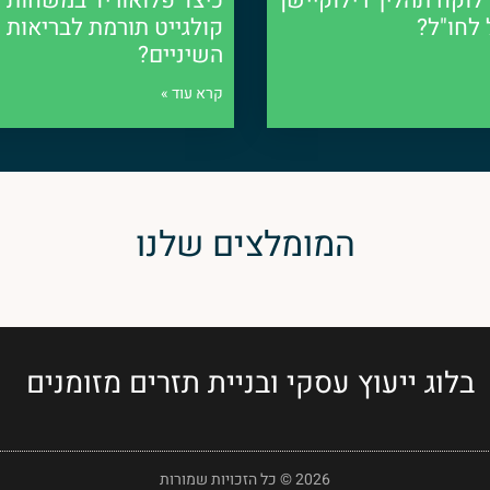
לוקח תהליך רילוקיישן
כיצד פלואוריד במשחות
הפוטנציאל שלו. זה יכול לעזור לעסק
לחו"ל?
קולגייט תורמת לבריאות
רה מדויקת יותר ולהעריך את סיכויי
השיניים?
עויות נפוצות שיכולות להוביל לכישלון
קרא עוד »
ל חברת ייעוץ פיננסי יכול לעזור לך להגיע
המומלצים שלנו
בלוג ייעוץ עסקי ובניית תזרים מזומנים
2026 © כל הזכויות שמורות