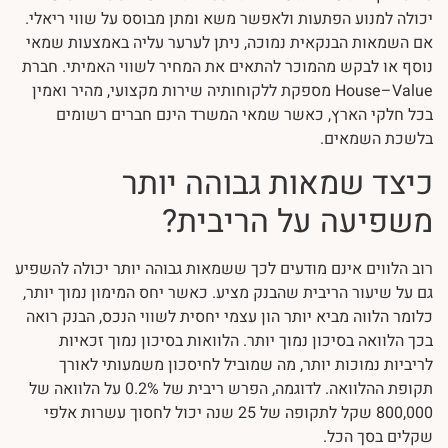
יכולה למנוע הפתעות ולאפשר משא ומתן מבוסס על שווי ריאלי.
אם השמאות הבנקאית נמוכה, ניתן לערער עליה באמצעות שמאי
נוסף או לבקש מהמוכר להתאים את המחיר לשווי האמיתי. חברת
House–Value מספקת ללקוחותיה שירות מקצועי, מהיר ואמין
בכל חלקי הארץ, כאשר שמאי המשרד הינם חברים רשומים
בלשכת השמאים.
כיצד שמאות גבוהה יותר
משפיעה על הריבית?
רוב הלווים אינם מודעים לכך ששמאות גבוהה יותר יכולה להשפיע
גם על שיעור הריבית שהבנק מציע. כאשר יחס המימון נמוך יותר,
כלומר הלווה מביא יותר הון עצמי יחסית לשווי הנכס, הבנק רואה
בכך הלוואה בסיכון נמוך יותר. הלוואות בסיכון נמוך זכאיות
לריביות נמוכות יותר, מה שמוביל לחיסכון משמעותי לאורך
תקופת ההלוואה. לדוגמה, הפרש ריבית של 0.2% על הלוואה של
800,000 שקל לתקופה של 25 שנה יכול לחסוך עשרות אלפי
שקלים בסך הכל.