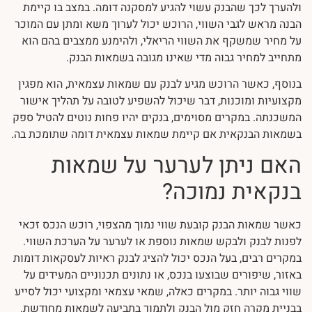
ולהערך לכך שהבנק עשוי להגיע למסקנה דומה. במצב בו קיימת
הבנה מראש לגבי השווי, הרוכש יכול לערוך משא ומתן עם המוכר
על מחיר שמשקף את השווי הריאלי, ולהימנע ממצבים בהם הוא
מתחייב למחיר גבוה מדי שאינו מגובה בשמאות הבנק.
בנוסף, כאשר הרוכש מגיע לבנק עם שמאות עצמאית, הוא מפגין
מקצועיות ומוכנות, דבר שיכול להשפיע לטובה על תהליך אישור
המשכנתה. במקרים מסוימים, בנקים יהיו פחות נוטים להטיל ספק
בשמאות הבנקאית אם קיימת שמאות עצמאית דומה שתומכת בה.
האם ניתן לערער על שמאות
בנקאית נמוכה?
כאשר שמאות הבנק קובעת שווי נמוך מהצפוי, רוכש הנכס זכאי
לפנות לבנק ולבקש שמאות נוספת או לערער על הערכת השווי.
במקרים רבים, בעל הנכס יכול להציג לבנק ראיות לעסקאות דומות
באזור, שיפורים שבוצעו בנכס, או נתונים תכנוניים המעידים על
שווי גבוה יותר. במקרים כאלה, שמאי עצמאי ומקצועי יכול לסייע
בבניית מקרה חזק מול הבנק ולתמוך בתביעה לשמאות מחודשת.