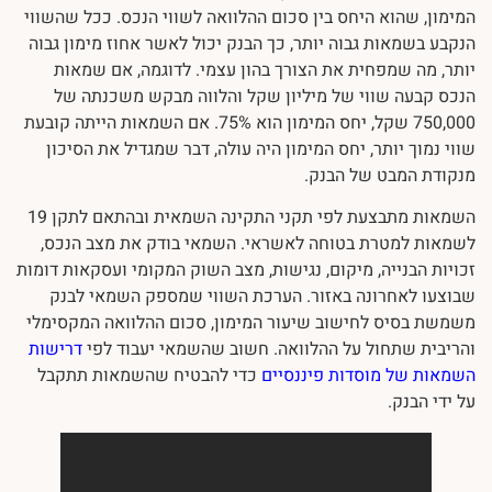
המימון, שהוא היחס בין סכום ההלוואה לשווי הנכס. ככל שהשווי
הנקבע בשמאות גבוה יותר, כך הבנק יכול לאשר אחוז מימון גבוה
יותר, מה שמפחית את הצורך בהון עצמי. לדוגמה, אם שמאות
הנכס קבעה שווי של מיליון שקל והלווה מבקש משכנתה של
750,000 שקל, יחס המימון הוא 75%. אם השמאות הייתה קובעת
שווי נמוך יותר, יחס המימון היה עולה, דבר שמגדיל את הסיכון
מנקודת המבט של הבנק.
השמאות מתבצעת לפי תקני התקינה השמאית ובהתאם לתקן 19
לשמאות למטרת בטוחה לאשראי. השמאי בודק את מצב הנכס,
זכויות הבנייה, מיקום, נגישות, מצב השוק המקומי ועסקאות דומות
שבוצעו לאחרונה באזור. הערכת השווי שמספק השמאי לבנק
משמשת בסיס לחישוב שיעור המימון, סכום ההלוואה המקסימלי
והריבית שתחול על ההלוואה. חשוב שהשמאי יעבוד לפי
דרישות
השמאות של מוסדות פיננסיים
כדי להבטיח שהשמאות תתקבל
על ידי הבנק.